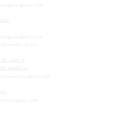
masaguas@gmail.com
AÇÃO
masaguas@gmail.com
 Alexandra Silva
 DE ARTE E
 DE REGÊNCIA
tronomiavr@gmail.com
PRD:
oacao@gmail.com