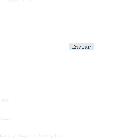
Email
Enviar
ATOS:
NCIA
tana / Loyane Makmmyllan