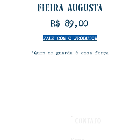
Fieira Augusta
Preço
R$ 89,00
FALE COM O PRODUTOR
‘Quem me guarda é essa força
do que é nosso, nossos laços’
eita em papietagem, a partir de papéis reciclados,
Fieira Augusta traz os símbolos da coleção “... e 
que dizem as águas?”. Caboclo Bernardo, o herói
nacional, cacau, concha, peixe e estrela do mar se
nem em um majestoso enfeite que emana a força da vi
que permeia a vila de Regência. Idealizada pelo
consultor Marcelo Maia, sob a curadoria de Ronaldo
Contato
raga, a Fieira Augusta é confeccionada pelo grupo 
artesãs da comunidade.