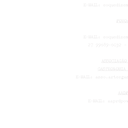
E-MAIL:
eoquedize
POVO
E-MAIL:
eoquedize
27 99689-6032 –
ASSOCIAÇÃO
GASTRONOMIA
E-MAIL:
asso.arteegas
AAD
E-MAIL:
aaprdpov