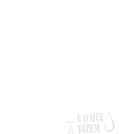
F
u
F