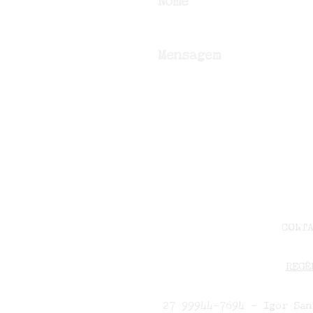
Nome
Produtoras: Maria Helena Costa Perini, Maria de
Lourdes Pandolfi Lozer, Assunta Maria Penna.
Mensagem
CONT
REGÊ
27 99944-7694 - Igor San